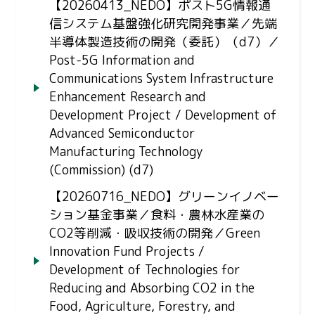
【20260413_NEDO】ポスト5G情報通
信システム基盤強化研究開発事業／先端
半導体製造技術の開発（委託）（d7）／
Post-5G Information and
Communications System Infrastructure
Enhancement Research and
Development Project / Development of
Advanced Semiconductor
Manufacturing Technology
(Commission) (d7)
【20260716_NEDO】グリーンイノベー
ション基金事業／食料・農林水産業の
CO2等削減・吸収技術の開発／Green
Innovation Fund Projects /
Development of Technologies for
Reducing and Absorbing CO2 in the
Food, Agriculture, Forestry, and