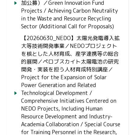
加公募）／Green Innovation Fund
Projects / Achieving Carbon Neutrality
in the Waste and Resource Recycling
Sector (Additional Call for Proposals)
【20260630_NEDO】太陽光発電導入拡
大等技術開発事業／NEDOプロジェクト
を核とした人材育成、産学連携等の総合
的展開／ペロブスカイト太陽電池の研究
開発・実装を担う人材育成特別講座／
Project for the Expansion of Solar
Power Generation and Related
Technological Development /
Comprehensive Initiatives Centered on
NEDO Projects, Including Human
Resource Development and Industry-
Academia Collaboration / Special Course
for Training Personnel in the Research,