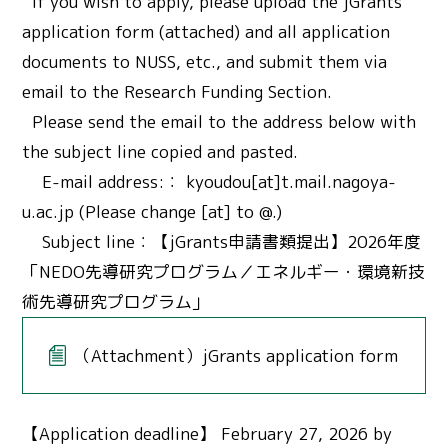
If you wish to apply, please upload the jGrants
application form (attached) and all application
documents to NUSS, etc., and submit them via
email to the Research Funding Section.
Please send the email to the address below with
the subject line copied and pasted.
E-mail address:： kyoudou[at]t.mail.nagoya-
u.ac.jp (Please change [at] to @.)
Subject line：【jGrants申請書類提出】2026年度
「NEDO先導研究プログラム／エネルギー・環境新技
術先導研究プログラム」
（Attachment）jGrants application form
【Application deadline】 February 27, 2026 by