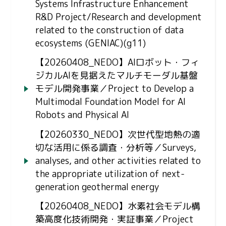
Systems Infrastructure Enhancement
R&D Project/Research and development
related to the construction of data
ecosystems (GENIAC)(g11)
【20260408_NEDO】AIロボット・フィ
ジカルAIを見据えたマルチモーダル基盤
モデル開発事業／Project to Develop a
Multimodal Foundation Model for AI
Robots and Physical AI
【20260330_NEDO】次世代型地熱の適
切な活用に係る調査・分析等／Surveys,
analyses, and other activities related to
the appropriate utilization of next-
generation geothermal energy
【20260408_NEDO】水素社会モデル構
築高度化技術開発・実証事業／Project