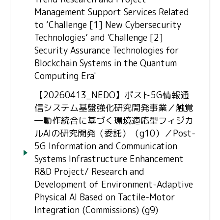
Management Support Services Related
to ‘Challenge [1] New Cybersecurity
Technologies’ and 'Challenge [2]
Security Assurance Technologies for
Blockchain Systems in the Quantum
Computing Era'
【20260413_NEDO】ポスト5G情報通
信システム基盤強化研究開発事業／触覚
―動作統合に基づく環境適応型フィジカ
ルAIの研究開発（委託）（g10）／Post-
5G Information and Communication
Systems Infrastructure Enhancement
R&D Project/ Research and
Development of Environment-Adaptive
Physical AI Based on Tactile-Motor
Integration (Commissions) (g9)