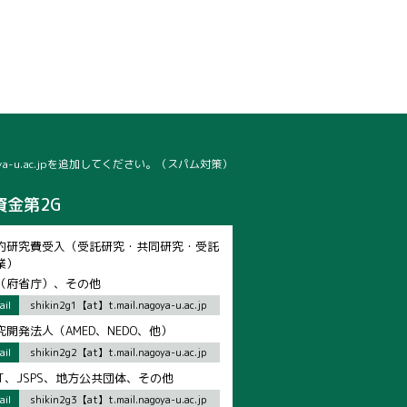
oya-u.ac.jpを追加してください。（スパム対策）
資金第2G
的研究費受入（受託研究・共同研究・受託
業）
（府省庁）、その他
il
shikin2g1【at】t.mail.nagoya-u.ac.jp
究開発法人（AMED、NEDO、他）
il
shikin2g2【at】t.mail.nagoya-u.ac.jp
ST、JSPS、地方公共団体、その他
il
shikin2g3【at】t.mail.nagoya-u.ac.jp