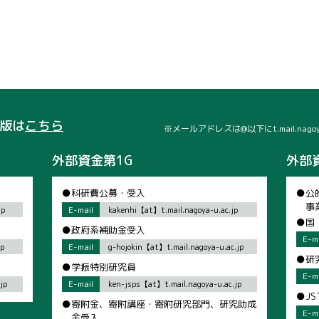
版は
こちら
※メールアドレスは@以下にt.mail.nag
外部資金第1G
外部
●科研費公募・受入
●公
事
E-mail
jp
kakenhi【at】t.mail.nagoya-u.ac.jp
●国
●政府系補助金受入
E-ma
E-mail
jp
g-hojokin【at】t.mail.nagoya-u.ac.jp
●研
●学振特別研究員
E-ma
E-mail
jp
ken-jsps【at】t.mail.nagoya-u.ac.jp
●J
●寄附金、寄附講座・寄附研究部門、研究助成
E-ma
金受入