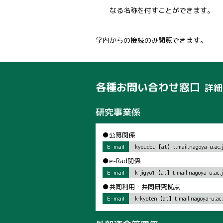
なる名称を付すことができます。
学内からの接続のみ閲覧できます。
各種お問い合わせ窓口
詳細
研究事業係
●公募関係
E-mail
kyoudou【at】t.mail.nagoya-u.ac.
●e-Rad関係
E-mail
k-jigyo1【at】t.mail.nagoya-u.ac.
●共同利用・共同研究拠点
E-mail
k-kyoten【at】t.mail.nagoya-u.ac.