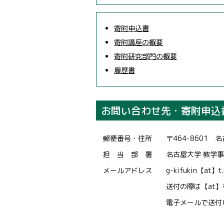
寄附申込書
寄附講座の概要
寄附研究部門の概要
履歴書
お問い合わせ先・寄附申込
郵便番号・住所 〒464-8601 
担 当 部 署 名古屋大学 教学事務
メールアドレス g-kifukin【at】t.mail.
送付の際は【at】を@に
電子メールで送付いただく場