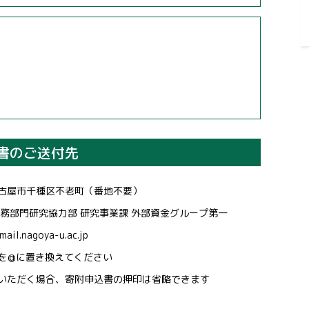
書のご送付先
名古屋市千種区不老町（番地不要）
部門研究協力部 研究事業課 外部資金グループ第一
nagoya-u.ac.jp
置き換えてください
合、寄附申込書の押印は省略できます