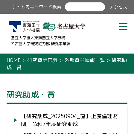
サイト内キーワード検索
アクセス
国立大学法人東海国立大学機構
名古屋大学研究協力部 研究事業課
HOME
>
研究費等応募
>
外部資金情報一覧
>
研究助
成・賞
研究助成・賞
【研究助成_20250904_直】上廣倫理財
団 令和7年度研究助成