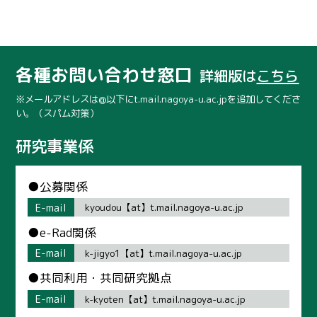
各種お問い合わせ窓口
詳細版は
こちら
※メールアドレスは@以下にt.mail.nagoya-u.ac.jpを追加してくださ
い。（スパム対策）
研究事業係
●公募関係
E-mail
kyoudou【at】t.mail.nagoya-u.ac.jp
●e-Rad関係
E-mail
k-jigyo1【at】t.mail.nagoya-u.ac.jp
●共同利用・共同研究拠点
E-mail
k-kyoten【at】t.mail.nagoya-u.ac.jp