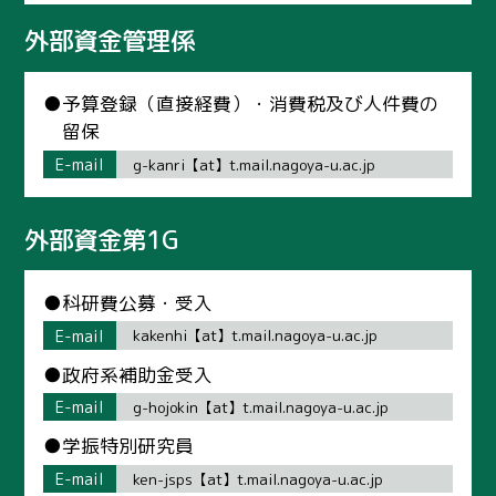
外部資金管理係
●予算登録（直接経費）・消費税及び人件費の
留保
E-mail
g-kanri【at】t.mail.nagoya-u.ac.jp
外部資金第1G
●科研費公募・受入
E-mail
kakenhi【at】t.mail.nagoya-u.ac.jp
●政府系補助金受入
E-mail
g-hojokin【at】t.mail.nagoya-u.ac.jp
●学振特別研究員
E-mail
ken-jsps【at】t.mail.nagoya-u.ac.jp