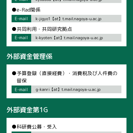
●e-Rad関係
E-mail
k-jigyo1【at】t.mail.nagoya-u.ac.jp
●共同利用・共同研究拠点
E-mail
k-kyoten【at】t.mail.nagoya-u.ac.jp
外部資金管理係
●予算登録（直接経費）・消費税及び人件費の
留保
E-mail
g-kanri【at】t.mail.nagoya-u.ac.jp
外部資金第1G
●科研費公募・受入