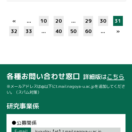
«
...
10
20
...
29
30
31
32
33
...
40
50
60
...
»
各種お問い合わせ窓口
詳細版は
こちら
※メールアドレスは@以下にt.mail.nagoya-u.ac.jpを追加してくださ
い。（スパム対策）
研究事業係
●公募関係
E-mail
kyoudou【at】t.mail.nagoya-u.ac.jp