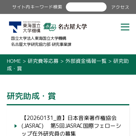
サイト内キーワード検索
アクセス
国立大学法人東海国立大学機構
名古屋大学研究協力部 研究事業課
HOME
>
研究費等応募
>
外部資金情報一覧
>
研究助
成・賞
研究助成・賞
【20260131_直】日本音楽著作権協会
(JASRAC) 第5回JASRAC国際フェローシ
ップ在外研究員の募集